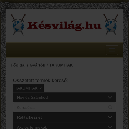
Toggle
navigatio
Főoldal
Gyártók
TAKUMITAK
Összetett termék kereső:
TAKUMITAK
×
Név és Számkód
Raktárkészlet
Akciós termékek