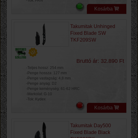
-Tok: FRN
Kosárba
Takumitak Unhinged
Fixed Blade SW
TKF209SW
Bruttó ár: 32.890 Ft
-Teljes hossz: 254 mm
-Penge hossza: 127 mm
-Penge vastagság: 4,8 mm
-Penge anyag: D2
-Penge keménység: 61-62 HRC
-Markolat: G-10
-Tok: Kydex
Kosárba
Takumitak Day500
Fixed Blade Black