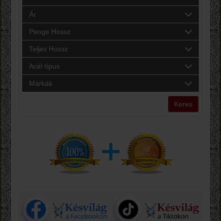
Ár
Penge Hossz
Teljes Hossz
Acél típus
Márkák
Keres