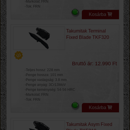
-Markolat: FRN
-Tok: FRN
Kosárba
Takumitak Terminal
Fixed Blade TKF320
Bruttó ár: 12.990 Ft
-Teljes hossz: 228 mm
-Penge hossza: 101 mm
-Penge vastagság: 3.8 mm
-Penge anyag: 3Cr13MoV
-Penge keménység: 54-56 HRC
-Markolat: FRN
-Tok: FRN
Kosárba
Takumitak Asym Fixed