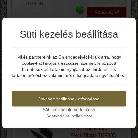
-Tok: FRN
Kosárba
Takumitak Easy Night
Süti kezelés beállítása
Fixed Blade TKF304
Mi és partnereink az Ön engedélyét kérjük arra, hogy
cookie-kat tároljunk eszközén személyre szabott
Elmúltál már 18 éves?
Bruttó ár: 12.490 Ft
hirdetések és tartalom nyújtásához, hirdetés- és
-Teljes hossz: 235 mm
tartalomméréshez valamint nézettségi adatok gyűjtéséhez.
-Penge hossza: 108 mm
-Penge vastagság: 3.92 mm
Igen
Nem
-Penge anyag: 3Cr13MoV
-Penge keménység: 54-56 HRC
-Markolat: FRN
Javasolt beállítások elfogadása
-Tok: FRN
Sütibeállítások módosítása
Kosárba
Adatvédelmi nyilatkozat
Takumitak Reaper
Fixed Blade TKF305