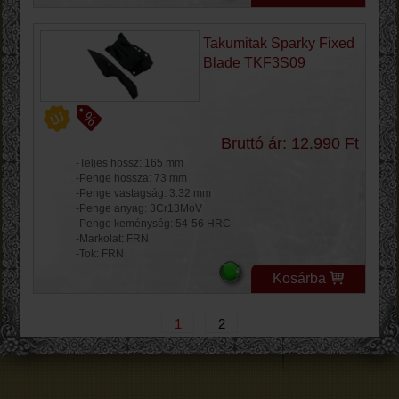
Takumitak Sparky Fixed
Blade TKF3S09
Bruttó ár: 12.990 Ft
-Teljes hossz: 165 mm
-Penge hossza: 73 mm
-Penge vastagság: 3.32 mm
-Penge anyag: 3Cr13MoV
-Penge keménység: 54-56 HRC
-Markolat: FRN
-Tok: FRN
Kosárba
1
2