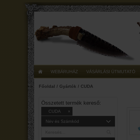
WEBÁRUHÁZ
VÁSÁRLÁSI ÚTMUTATÓ
Főoldal
Gyártók
CUDA
Összetett termék kereső:
CUDA
×
Név és Számkód