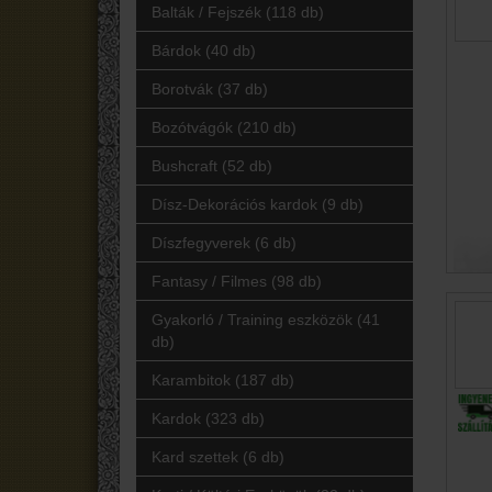
Balták / Fejszék (118 db)
Bárdok (40 db)
Borotvák (37 db)
Bozótvágók (210 db)
Bushcraft (52 db)
Dísz-Dekorációs kardok (9 db)
Díszfegyverek (6 db)
Fantasy / Filmes (98 db)
Gyakorló / Training eszközök (41
db)
Karambitok (187 db)
Kardok (323 db)
Kard szettek (6 db)