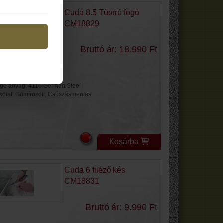
Cuda 8.5 Tűorrú fogó
CM18829
Bruttó ár: 18.990 Ft
jes hossz: 215 mm
ge hossz: 81 mm
ge anyag: 4116 German Steel
kolat: Gumírozott, Csúszásmentes
Kosárba
Cuda 6 filéző kés
CM18831
Bruttó ár: 9.990 Ft