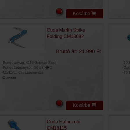
Kosárba
Cuda Marlin Spike
Folding CM18092
Bruttó ár: 21.990 Ft
-Penge anyag: 4116 German Steel
-20,
-Penge keménység: 56-58 HRC
-Car
-Markolat: Csúszásmentes
-T6,
-2 penge
Kosárba
Cuda Halpucoló
CM18115