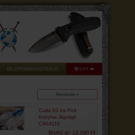
BELÉPÉS/REGISZTRÁCIÓ
0 FT
Rendezés
Cuda SS Ice Pick
Konyhai Jégvágó
CM18119
Bruttó ár: 12.290 Ft