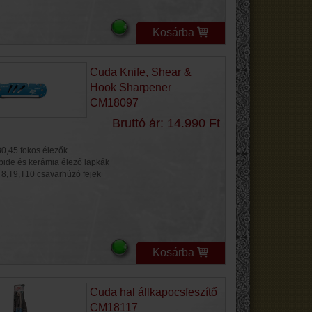
Kosárba
Cuda Knife, Shear &
Hook Sharpener
CM18097
Bruttó ár: 14.990 Ft
30,45 fokos élezők
bide és kerámia élező lapkák
T8,T9,T10 csavarhúzó fejek
Kosárba
Cuda hal állkapocsfeszítő
CM18117