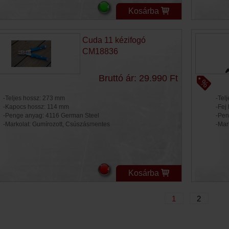
Kosárba
Cuda 11 kézifogó
CM18836
Bruttó ár: 29.990 Ft
-Teljes hossz: 273 mm
-Tel
-Kapocs hossz: 114 mm
-Fej
-Penge anyag: 4116 German Steel
-Pen
-Markolat: Gumírozott, Csúszásmentes
-Mar
Kosárba
1
2