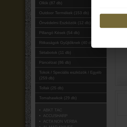
Ollók (87 db)
Outdoor Termékek (153 db)
Önvédelmi Eszközök (12 db)
Pillangó Kések (54 db)
Ritkaságok Gyűjtőknek (40 db)
Sétabotok (11 db)
Páncélzat (86 db)
Tokok / Speciális eszközök / Egyéb
(259 db)
Tollak (25 db)
Tomahawkok (29 db)
ABKT TAC
ACCUSHARP
ACTA NON VERBA