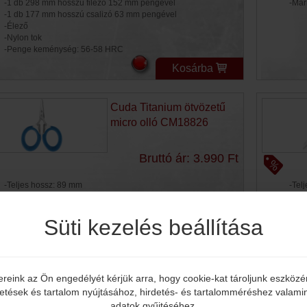
-1 db 298 mm hosszú filéző 152 mm pengével
-Mar
-1 db 177 mm hosszú csalizó 63 mm pengével
-Élező
-Nylon tok
-Penge keménység: 56-58 HRC
Kosárba
Cuda Titanium ötvözetű
micro olló CM18826
Bruttó ár: 3.990 Ft
-Teljes hossz: 89 mm
-Tel
-Penge hossz: 33 mm
-Pen
-Penge anyag: 4116 German Steel
-Pen
-Markolat: Csúszásmentes
Süti kezelés beállítása
-Mar
ereink az Ön engedélyét kérjük arra, hogy cookie-kat tároljunk eszköz
Kosárba
Elmúltál már 18 éves?
detések és tartalom nyújtásához, hirdetés- és tartalomméréshez valamin
adatok gyűjtéséhez.