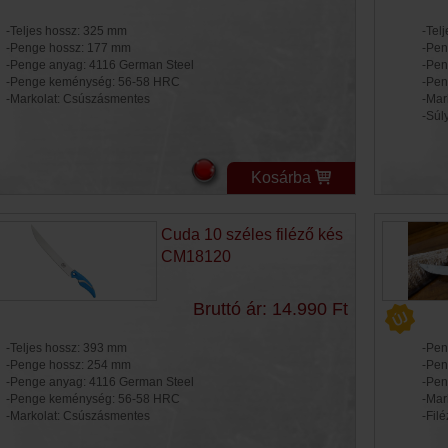
-Teljes hossz: 325 mm
-Tel
-Penge hossz: 177 mm
-Pen
-Penge anyag: 4116 German Steel
-Pen
-Penge keménység: 56-58 HRC
-Pen
-Markolat: Csúszásmentes
-Mar
-Súl
Kosárba
Cuda 10 széles filéző kés
CM18120
Bruttó ár: 14.990 Ft
-Teljes hossz: 393 mm
-Pen
-Penge hossz: 254 mm
-Pen
-Penge anyag: 4116 German Steel
-Pen
-Penge keménység: 56-58 HRC
-Mar
-Markolat: Csúszásmentes
-Fil