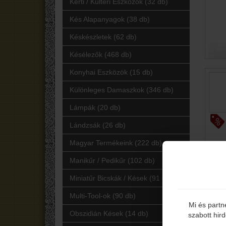
Kerti / Kültéri Eszközök (32 db)
Kés Alapanyagok (38 db)
Késkészletek (62 db)
Késélezők (468 db)
Konyhai Eszközök (15 db)
Különleges Damaszkok (346 db)
Lámpák (20 db)
Lándzsák (26 db)
Magyar Termékeink (222 db)
Manikűr / Pedikűr (102 db)
Miniatűr Bicskák / Kések (91 db)
Multi-Tool-ok (90 db)
Mi és partn
Obszidián Kések (14 db)
szabott hir