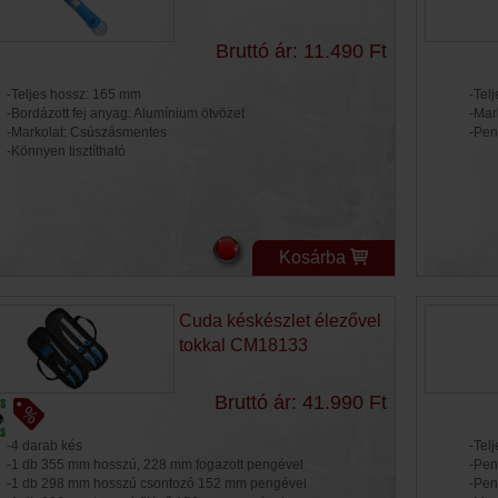
Bruttó ár: 11.490 Ft
-Teljes hossz: 165 mm
-Tel
-Bordázott fej anyag: Alumínium ötvözet
-Mar
-Markolat: Csúszásmentes
-Pen
-Könnyen tisztítható
Kosárba
Cuda késkészlet élezővel
tokkal CM18133
Bruttó ár: 41.990 Ft
-4 darab kés
-Tel
-1 db 355 mm hosszú, 228 mm fogazott pengével
-Pen
-1 db 298 mm hosszú csontozó 152 mm pengével
-Pen