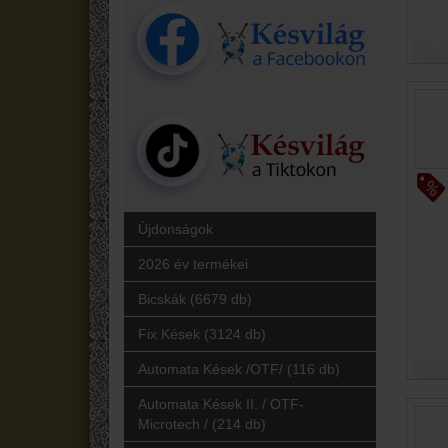
Újdonságok
2026 év termékei
Bicskák (6679 db)
Fix Kések (3124 db)
Automata Kések /OTF/ (116 db)
Automata Kések II. / OTF-
Microtech / (214 db)