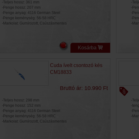
-Teljes hossz: 361 mm
-Tel
-Penge hossz: 207 mm
-Pen
-Penge anyag: 4116 German Steel
-Pen
-Penge keménység: 56-58 HRC
-Pen
-Markolat: Gumírozott, Csúszásmentes
-Mar
Kosárba
Cuda ívelt csontozó kés
CM18833
Bruttó ár: 10.990 Ft
-Teljes hossz: 298 mm
-Tel
-Penge hossz: 152 mm
-ten
-Penge anyag: 4116 German Steel
-Pen
-Penge keménység: 56-58 HRC
-Mar
-Markolat: Gumírozott, Csúszásmentes