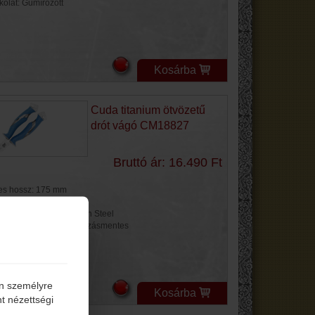
kolat: Gumírozott
Kosárba
Cuda titanium ötvözetű
drót vágó CM18827
Bruttó ár: 16.490 Ft
jes hossz: 175 mm
ge hossz: 50 mm
ge anyag: 4116 German Steel
kolat: Gumírozott, Csúszásmentes
én személyre
Kosárba
t nézettségi