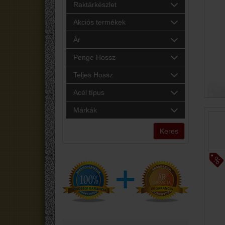
Raktárkészlet
Akciós termékek
Ár
Penge Hossz
Teljes Hossz
Acél típus
Márkák
Keres