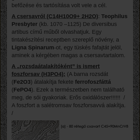
befőzése és tartósítása volt vele a cél.
A csersavról (C14H10O9+ 2H2O)
:
Teophilus
Presbyter
(kb. 1070 –1125) De diversibus
artibus című műből olvashatjuk. Egy
tintakészítési receptben szereplő növény, a
Ligna Spinarum
-ot, egy tüskés fafajtát jelöl,
aminek a kérgében magas a csersavtartalom.
A „rozsdaátalakítóként” is ismert
foszforsav (H3PO4):
(A barna rozsdát
(
Fe2O3
) átalakítja fekete
ferrofoszfáttá
(
FePO4
). Ezek a természetben nem található
meg, de sói gyakoriak. Erős oxidálószer!!!!!! /
A foszfort a salétromsav foszforsavvá alakítja.
/