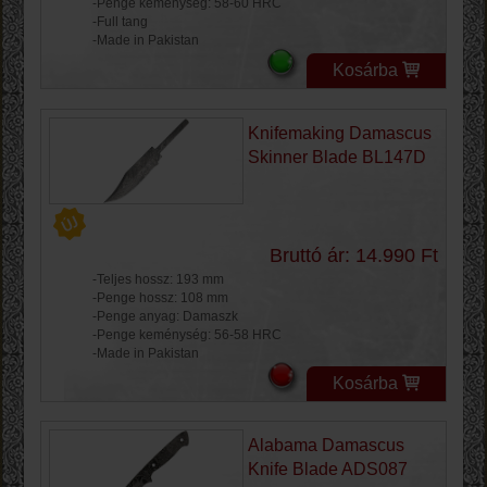
-Penge keménység: 58-60 HRC
-Full tang
-Made in Pakistan
Kosárba
Knifemaking Damascus
Skinner Blade BL147D
Bruttó ár: 14.990 Ft
-Teljes hossz: 193 mm
-Penge hossz: 108 mm
-Penge anyag: Damaszk
-Penge keménység: 56-58 HRC
-Made in Pakistan
Kosárba
Alabama Damascus
Knife Blade ADS087