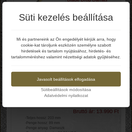
BL133D
Süti kezelés beállítása
Bruttó ár: 16.990 Ft
-Teljes hossz: 241 mm
-Penge hossz: 120 mm
Mi és partnereink az Ön engedélyét kérjük arra, hogy
-Penge anyag: Damaszk
cookie-kat tároljunk eszközén személyre szabott
Elmúltál már 18 éves?
-Penge keménység: 58-60 HRC
hirdetések és tartalom nyújtásához, hirdetés- és
-Made in Pakistan
tartalomméréshez valamint nézettségi adatok gyűjtéséhez.
Kosárba
Igen
Nem
Knifemaking Straight
Javasolt beállítások elfogadása
Back Damascus Blank
Sütibeállítások módosítása
BLDM2746
Adatvédelmi nyilatkozat
Bruttó ár: 13.990 Ft
-Teljes hossz: 203 mm
-Penge hossz: 89 mm
-Penge anyag: Damaszk