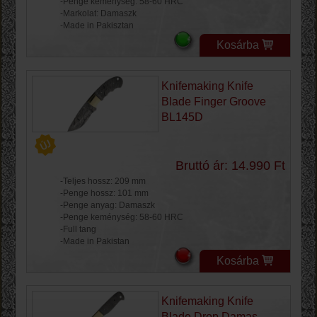
-Penge keménység: 58-60 HRC
-Markolat: Damaszk
-Made in Pakisztan
Kosárba
Knifemaking Knife
Blade Finger Groove
BL145D
Bruttó ár: 14.990 Ft
-Teljes hossz: 209 mm
-Penge hossz: 101 mm
-Penge anyag: Damaszk
-Penge keménység: 58-60 HRC
-Full tang
-Made in Pakistan
Kosárba
Knifemaking Knife
Blade Drop Damas