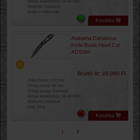
-Penge keménység: 58-60 HRC
-Markolat: Damaszk
-Made in Pakisztan
Kosárba
Alabama Damascus
Knife Blade Heart Cut
ADS094
Bruttó ár: 29.990 Ft
-Teljes hossz: 152 mm
-Penge hossz: 66 mm
-Penge anyag: Damaszk
-Penge keménység: 56-58 HRC
-Markolat: Damaszk
-Súly: 45 g
Kosárba
1
2