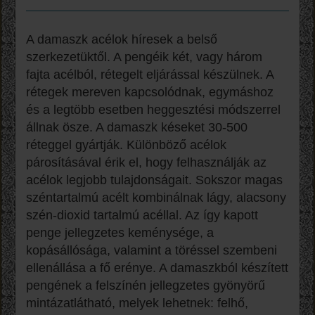
A damaszk acélok híresek a belső
szerkezetüktől. A pengéik két, vagy három
fajta acélból, rétegelt eljárással készülnek. A
rétegek mereven kapcsolódnak, egymáshoz
és a legtöbb esetben heggesztési módszerrel
állnak ösze. A damaszk késeket 30-500
réteggel gyártják. Különböző acélok
párosításával érik el, hogy felhasználják az
acélok legjobb tulajdonságait. Sokszor magas
széntartalmú acélt kombinálnak lágy, alacsony
szén-dioxid tartalmú acéllal. Az így kapott
penge jellegzetes keménysége, a
kopásállósága, valamint a töréssel szembeni
ellenállása a fő erénye. A damaszkból készített
pengének a felszínén jellegzetes gyönyörű
mintázatlátható, melyek lehetnek: felhő,