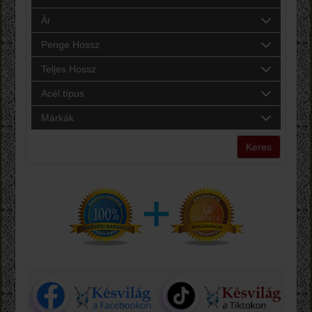
Ár
Penge Hossz
Teljes Hossz
Acél típus
Márkák
Keres