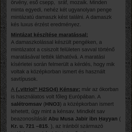
örvény, eső csepp,
sráf, mozaik. Minden
minta egyedi, nehéz két ugyanolyan penge
mintázatú damaszk kést találni. A damaszk
kés luxus érzést eredményez.
Mintázat készítése maratással:
A damaszkolással készült pengéken, a
mintázatot a csiszolt felületen savval történő
maratásával tették láthatóvá. A maratási
kísérletei során felmerült a kérdés, hogy mik
voltak a középkorban ismert és használt
savtípusok.
A
(„vitriol” H2SO4)
Kénsav
:
már az ókorban
is használatos volt főleg Európában. A
salétromsav
(
HNO3
) a középkorban ismert
lehetett, úgy mint a kénsav. Mindkét sav
beazonosítását
Abu Musa Jabir ibn Ḥayyan
(
Kr. u. 721 –815
. ), az Iránból származó