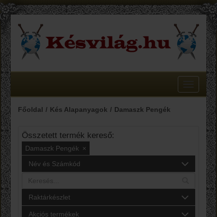
Toggle
navigatio
Főoldal
Kés Alapanyagok
Damaszk Pengék
Összetett termék kereső:
Damaszk Pengék
×
Név és Számkód
Raktárkészlet
Akciós termékek