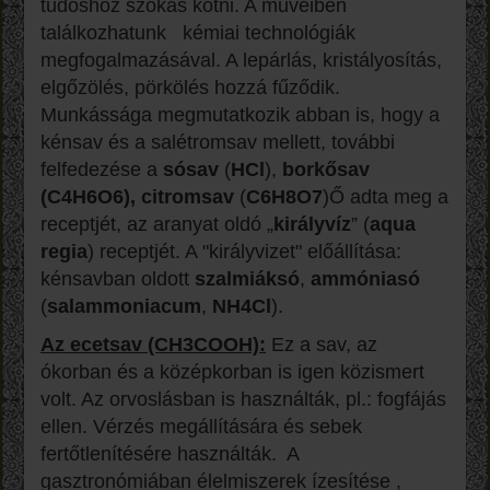
tudóshoz szokás kötni. A műveiben
találkozhatunk kémiai technológiák
megfogalmazásával. A lepárlás, kristályosítás,
elgőzölés, pörkölés hozzá fűződik.
Munkássága megmutatkozik abban is, hogy a
kénsav és a salétromsav mellett, további
felfedezése a
sósav
(
HCl
),
borkősav
(
C4H6O6
),
citromsav
(
C6H8O7
)Ő adta meg a
receptjét, az aranyat oldó „
királyvíz
” (
aqua
regia
) receptjét. A "királyvizet" előállítása:
kénsavban oldott
szalmiáksó
,
ammóniasó
(
salammoniacum
,
NH4Cl
).
Az ecetsav (CH3COOH):
Ez a sav, az
ókorban és a középkorban is igen közismert
volt. Az orvoslásban is használták, pl.: fogfájás
ellen. Vérzés megállítására és sebek
fertőtlenítésére használták. A
gasztronómiában élelmiszerek ízesítése ,