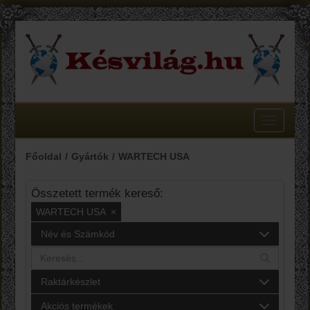
Toggle
navigatio
Főoldal
Gyártók
WARTECH USA
Összetett termék kereső:
WARTECH USA
×
Név és Számkód
Raktárkészlet
Akciós termékek