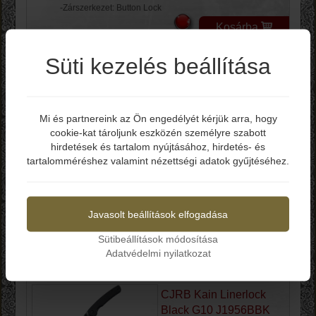
-Zárszerkezet: Button Lock
Kosárba
Süti kezelés beállítása
CJRB Locust Button
Lock Black G10
J1951BBK
Mi és partnereink az Ön engedélyét kérjük arra, hogy
cookie-kat tároljunk eszközén személyre szabott
Elmúltál már 18 éves?
Bruttó ár: 26.990 Ft
hirdetések és tartalom nyújtásához, hirdetés- és
tartalomméréshez valamint nézettségi adatok gyűjtéséhez.
-Teljes hossz: 185 mm
-Penge hossz: 80 mm
Igen
Nem
-Penge vastagság: 2.5 mm
-Penge anyag: AR-RPM9
-Penge keménység: 59-61 HRC
Javasolt beállítások elfogadása
-Markolat: G-10
-Zárszerkezet: Button Lock
Sütibeállítások módosítása
Adatvédelmi nyilatkozat
Kosárba
CJRB Kain Linerlock
Black G10 J1956BBK