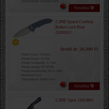
-Zárszerkezet: Crossbar-lock
Kosárba
CJRB Space Cowboy
Button Lock Blue
J1930GY
Bruttó ár: 26.990 Ft
-Teljes hossz: 179 mm
-Penge hossz: 76 mm
-Penge vastagság: 2.7 mm
-Penge anyag: AR-RPM9
-Penge keménység: 59-61 HRC
-Markolat: G-10
-Zárszerkezet: Button-lock
Kosárba
CJRB Tigris J1919BU