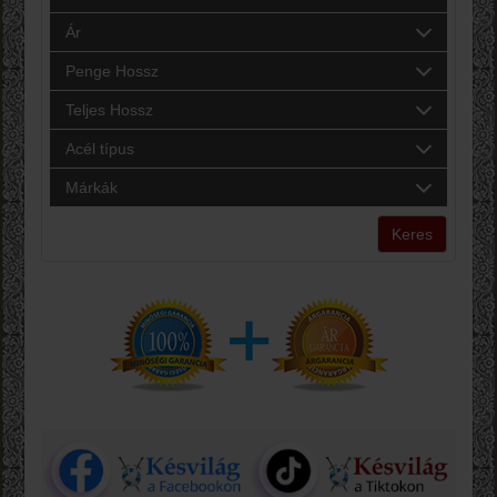
Ár
Penge Hossz
Teljes Hossz
Acél típus
Márkák
Keres