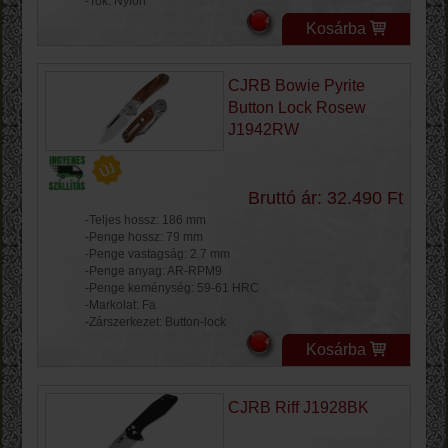
-Tok: Nylon
Kosárba
CJRB Bowie Pyrite
Button Lock Rosew
J1942RW
Bruttó ár: 32.490 Ft
-Teljes hossz: 186 mm
-Penge hossz: 79 mm
-Penge vastagság: 2.7 mm
-Penge anyag: AR-RPM9
-Penge keménység: 59-61 HRC
-Markolat: Fa
-Zárszerkezet: Button-lock
Kosárba
CJRB Riff J1928BK