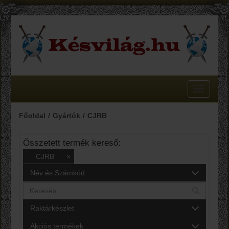
Toggle
navigatio
Főoldal
Gyártók
CJRB
Összetett termék kereső:
CJRB
×
Név és Számkód
Raktárkészlet
Akciós termékek