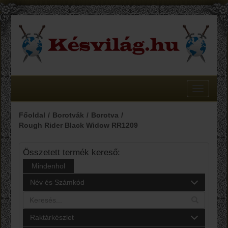
Toggle
navigatio
Főoldal
Borotvák
Borotva
Rough Rider Black Widow RR1209
Összetett termék kereső:
Mindenhol
Név és Számkód
Raktárkészlet