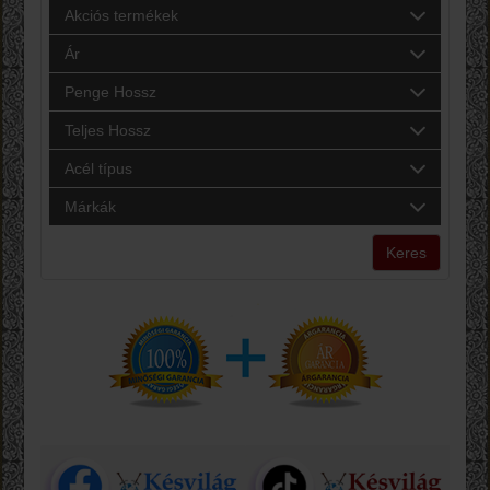
Akciós termékek
Ár
Penge Hossz
Teljes Hossz
Acél típus
Márkák
Keres