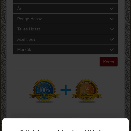
Ár
Penge Hossz
Teljes Hossz
Acél típus
Márkák
Keres