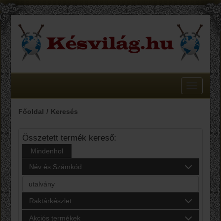
Toggle
navigatio
Főoldal
Keresés
Összetett termék kereső:
Mindenhol
Név és Számkód
Raktárkészlet
Akciós termékek