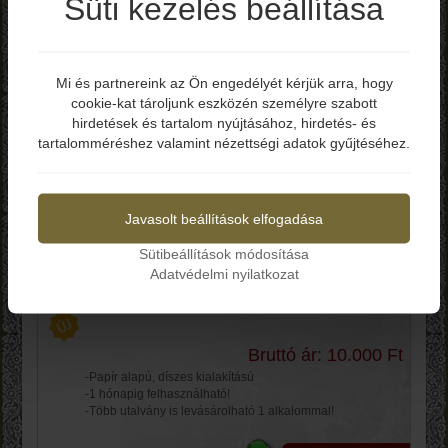
Süti kezelés beállítása
Termékek
Mi és partnereink az Ön engedélyét kérjük arra, hogy
cookie-kat tároljunk eszközén személyre szabott
Elmúltál már 18 éves?
Gyártók
hirdetések és tartalom nyújtásához, hirdetés- és
tartalomméréshez valamint nézettségi adatok gyűjtéséhez.
Rendezés
Igen
Nem
A találatok száma: 3
Javasolt beállítások elfogadása
Késvilág Vásárlási
Sütibeállítások módosítása
utalvány!
Adatvédelmi nyilatkozat
Bruttó ár: 10.000 Ft
-Papír alapú, díszes kialakítású
-1 hónapig felhasználható!
-Több utalvány is levásárolható 1 alkalommal!